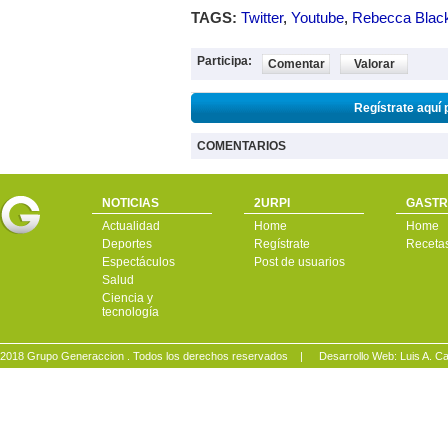
TAGS:
Twitter
,
Youtube
,
Rebecca Blac
Participa:
Comentar
Valorar
Regístrate aquí 
COMENTARIOS
NOTICIAS
2URPI
GASTR
Actualidad
Home
Home
Deportes
Regístrate
Receta
Espectáculos
Post de usuarios
Salud
Ciencia y
tecnología
2018 Grupo Generaccion . Todos los derechos reservados |
Desarrollo Web: Luis A.