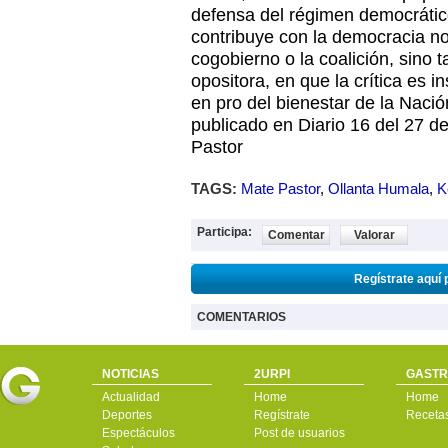
defensa del régimen democrático
contribuye con la democracia no
cogobierno o la coalición, sino t
opositora, en que la crítica es 
en pro del bienestar de la Naci
publicado en Diario 16 del 27 d
Pastor
TAGS:
Mate Pastor
,
Ollanta Humala
,
K
Participa:
Comentar
Valorar
Regístrate aquí 
COMENTARIOS
NOTICIAS
2URPI
GASTR
Actualidad
Home
Home
Deportes
Regístrate
Receta
Espectáculos
Post de usuarios