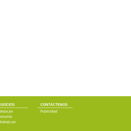
EGOCIOS
CONTÁCTENOS
depa.pe
Publicidad
onomía
trabajo.pe