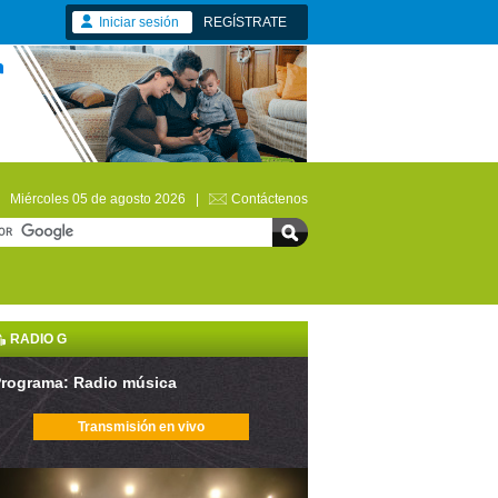
Iniciar sesión
REGÍSTRATE
Miércoles 05 de agosto 2026 |
Contáctenos
RADIO G
rograma: Radio música
Transmisión en vivo