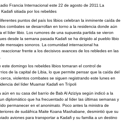
adio Francia Internacional este 22 de agosto de 2011:La
 Kadafi sitiada por los rebeldes
iferentes puntos del país los libios celebran la inminente caída de
ntos combates se desarrollan en torno a la residencia donde aún
a el líder libio. Los rumores de una supuesta partida se vieron
ues desde la semana pasada Kadafi se ha dirigido al pueblo libio
s de mensajes sonoros. La comunidad internacional ha
eaccionar frente a los decisivos avances de los rebledes en las
.
este domingo los rebeldes libios tomaran el control de
rrios de la capital de Libia, lo que permite pensar que la caída del
cerca, violentos combates se siguen registrando este lunes en
sidencia del líder Muamar Kadafi en Trípoli
a aún en su casa del barrio de Bab Al Aziziya según indicó a la
n diplomático que ha frecuentado al líder las últimas semanas y
ido permanecer en el anonimato. Poco antes la ministra de
xteriores de sudáfrica Maite Koana Mashabane, desmintió que su
iado aviones para transportar a Kadafi y su familia a un destino