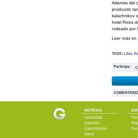
Además del c
producido tam
kalachnikov 
hotel Rixos d
rodeado por 
Leer más en
TAGS:
Libia
,
Ka
Participa:
C
COMENTARI
NOTICIAS
2UR
Actualidad
Ho
Deportes
Regí
Espectáculos
Pos
Salud