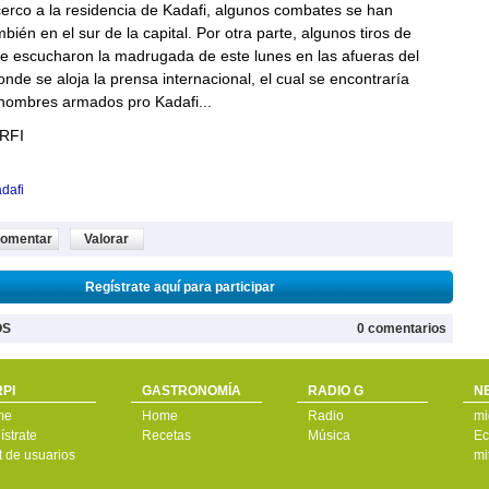
erco a la residencia de Kadafi, algunos combates se han
bién en el sur de la capital. Por otra parte, algunos tiros de
se escucharon la madrugada de este lunes en las afueras del
onde se aloja la prensa internacional, el cual se encontraría
hombres armados pro Kadafi...
 RFI
dafi
omentar
Valorar
Regístrate aquí para participar
OS
0 comentarios
PI
GASTRONOMÍA
RADIO G
N
me
Home
Radio
mi
strate
Recetas
Música
Ec
t de usuarios
mi