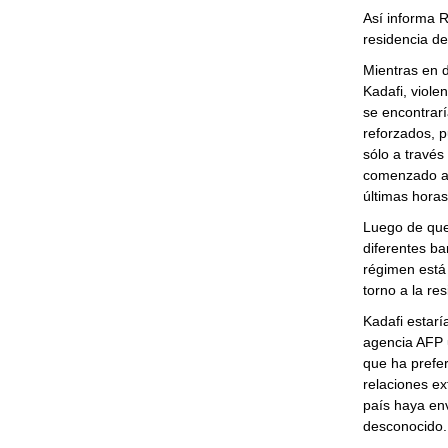
Así informa R
residencia de
Mientras en d
Kadafi, viole
se encontrarí
reforzados, p
sólo a travé
comenzado a r
últimas horas
Luego de que 
diferentes ba
régimen está 
torno a la re
Kadafi estarí
agencia AFP u
que ha prefer
relaciones e
país haya env
desconocido.