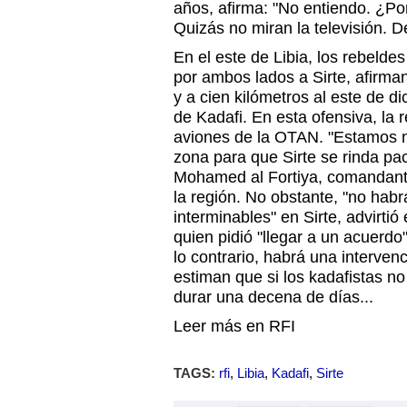
años, afirma: "No entiendo. ¿P
Quizás no miran la televisión. D
En el este de Libia, los rebeld
por ambos lados a Sirte, afirma
y a cien kilómetros al este de di
de Kadafi. En esta ofensiva, la 
aviones de la OTAN. "Estamos n
zona para que Sirte se rinda pa
Mohamed al Fortiya, comandante
la región. No obstante, "no hab
interminables" en Sirte, advirtió
quien pidió "llegar a un acuerdo"
lo contrario, habrá una intervenc
estiman que si los kadafistas no
durar una decena de días...
Leer más en RFI
TAGS:
rfi
,
Libia
,
Kadafi
,
Sirte