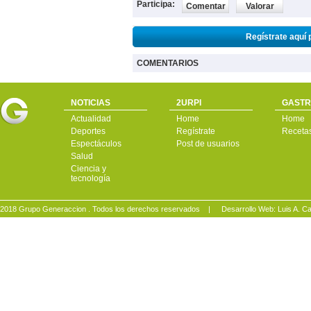
Participa:
Comentar
Valorar
Regístrate aquí 
COMENTARIOS
NOTICIAS
2URPI
GASTR
Actualidad
Home
Home
Deportes
Regístrate
Receta
Espectáculos
Post de usuarios
Salud
Ciencia y
tecnología
2018 Grupo Generaccion . Todos los derechos reservados |
Desarrollo Web: Luis A.