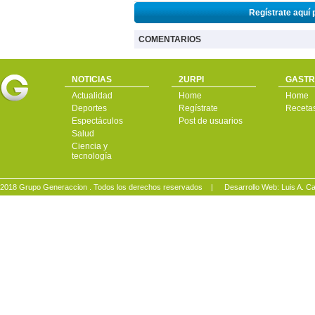
Regístrate aquí 
COMENTARIOS
NOTICIAS
2URPI
GASTR
Actualidad
Home
Home
Deportes
Regístrate
Receta
Espectáculos
Post de usuarios
Salud
Ciencia y
tecnología
2018 Grupo Generaccion . Todos los derechos reservados |
Desarrollo Web: Luis A.