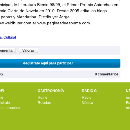
icipal de Literatura Bienio 98/99, el Primer Premio Antorchas en
mio Clarín de Novela en 2010. Desde 2005 edita los blogs
 papas y Mandarina. Distribuye: Jorge
ww.waldhuter.com.ar www.paginasdeespuma.com
ra
,
Cultural
omentar
Valorar
Regístrate aquí para participar
OS
0 comentarios
PI
GASTRONOMÍA
RADIO G
N
me
Home
Radio
mi
strate
Recetas
Música
Ec
t de usuarios
mi