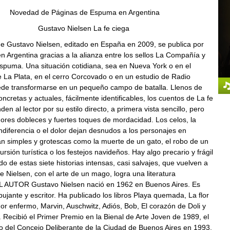
Novedad de Páginas de Espuma en Argentina
Gustavo Nielsen La fe ciega
de Gustavo Nielsen, editado en España en 2009, se publica por
n Argentina gracias a la alianza entre los sellos La Compañía y
spuma. Una situación cotidiana, sea en Nueva York o en el
 La Plata, en el cerro Corcovado o en un estudio de Radio
ede transformarse en un pequeño campo de batalla. Llenos de
oncretas y actuales, fácilmente identificables, los cuentos de La fe
en al lector por su estilo directo, a primera vista sencillo, pero
ores dobleces y fuertes toques de mordacidad. Los celos, la
 indiferencia o el dolor dejan desnudos a los personajes en
an simples y grotescas como la muerte de un gato, el robo de un
ursión turística o los festejos navideños. Hay algo precario y frágil
o de estas siete historias intensas, casi salvajes, que vuelven a
 Nielsen, con el arte de un mago, logra una literatura
L AUTOR Gustavo Nielsen nació en 1962 en Buenos Aires. Es
ibujante y escritor. Ha publicado los libros Playa quemada, La flor
or enfermo, Marvin, Auschwitz, Adiós, Bob, El corazón de Doli y
. Recibió el Primer Premio en la Bienal de Arte Joven de 1989, el
o del Concejo Deliberante de la Ciudad de Buenos Aires en 1993,