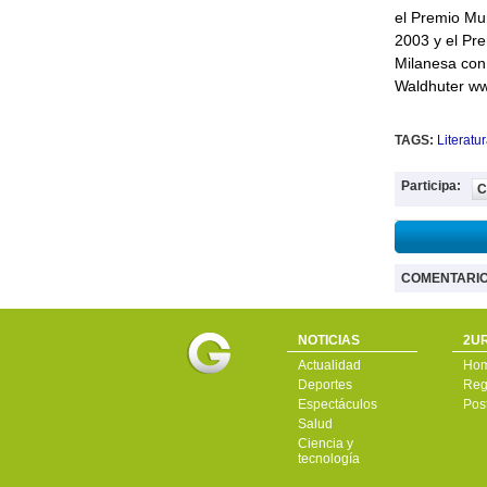
el Premio Mun
2003 y el Pre
Milanesa con
Waldhuter w
TAGS:
Literatu
Participa:
C
COMENTARI
NOTICIAS
2UR
Actualidad
Ho
Deportes
Regí
Espectáculos
Pos
Salud
Ciencia y
tecnología