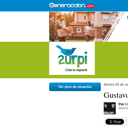
Martes 06 de s
Ver post de usuarios
Gustavo
Por
H
Martes