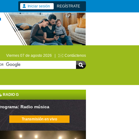
Iniciar sesión
REGÍSTRATE
Viernes 07 de agosto 2026 |
Contáctenos
RADIO G
rograma: Radio música
Transmisión en vivo