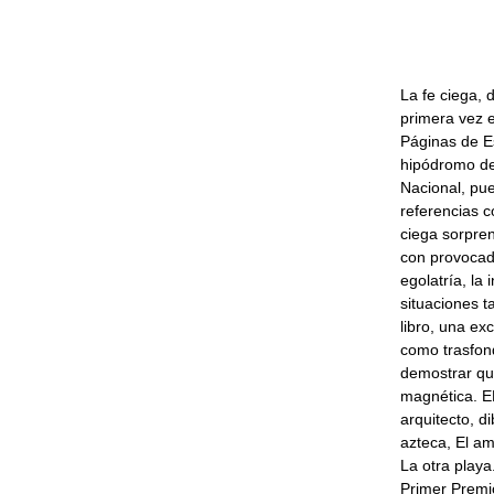
La fe ciega, 
primera vez e
Páginas de E
hipódromo de
Nacional, pu
referencias c
ciega sorprend
con provocad
egolatría, la
situaciones t
libro, una exc
como trasfond
demostrar que
magnética. E
arquitecto, d
azteca, El am
La otra playa
Primer Premi