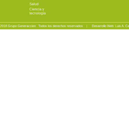
Salud
Ciencia y
tecnología
2018 Grupo Generaccion . Todos los derechos reservados |
Desarrollo Web: Luis A.