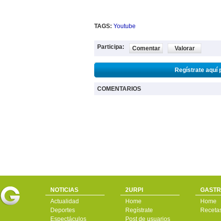
TAGS:
Youtube
Participa:
Comentar
Valorar
Regístrate aquí 
COMENTARIOS
NOTICIAS
2URPI
GASTR
Actualidad
Home
Home
Deportes
Regístrate
Receta
Espectáculos
Post de usuarios