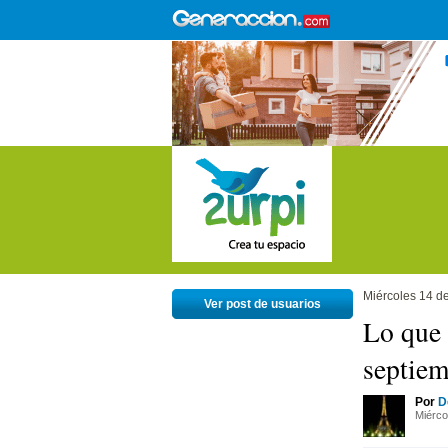
Miércoles 14 d
Ver post de usuarios
Lo que 
septiem
Por
D
Miérco