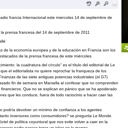
adio francia Internacional este miercoles 14 de septiembre de
 la prensa francesa del 14 de septiembre de 2011
allé
s de la economía europea y de la educación en Francia son los
stacados de la prensa francesa de este miércoles.
miento: la cuadratura del círculo” es el título del editorial de Le
que el editorialista no quiere reprochar la franqueza de los
Finanzas de las siete antiguas potencias industriales (el G7)
pasado fin de semana en Marsella al confesar que no comprenden
 financieros. Que no se explican en pánico que se ha apoderado
ores que les conduce, fuera de todo raciocinio a hacer caer las
o podría devolver un mínimo de confianza a los agentes
tanto inversores como consumidores? se pregunta Le Monde.
óctel de política coyuntural que nos evite volver a caer en la
parecer nadie parece tener un joker en la manga.