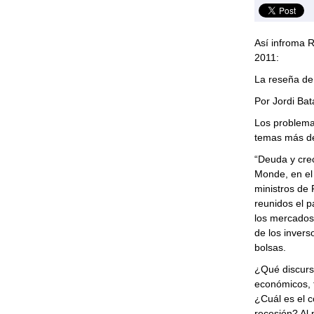
Así infroma R
2011:
La reseña de
Por Jordi Bat
Los problema
temas más de
“Deuda y creci
Monde, en el 
ministros de 
reunidos el 
los mercados
de los invers
bolsas.
¿Qué discurs
económicos, 
¿Cuál es el c
recesión? Al 