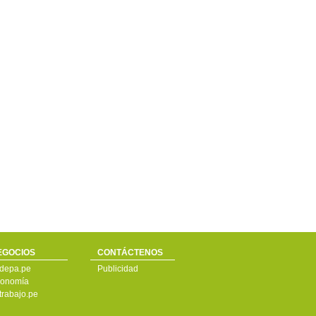
EGOCIOS
CONTÁCTENOS
depa.pe
Publicidad
onomía
trabajo.pe