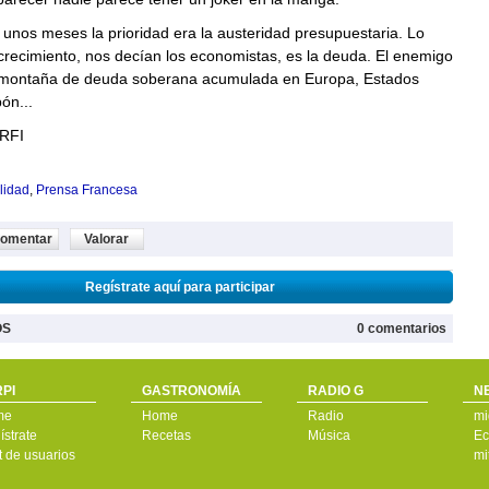
unos meses la prioridad era la austeridad presupuestaria. Lo
 crecimiento, nos decían los economistas, es la deuda. El enemigo
 montaña de deuda soberana acumulada en Europa, Estados
ón...
 RFI
lidad
,
Prensa Francesa
omentar
Valorar
Regístrate aquí para participar
OS
0 comentarios
PI
GASTRONOMÍA
RADIO G
N
me
Home
Radio
mi
strate
Recetas
Música
Ec
t de usuarios
mi