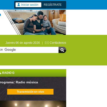
Iniciar sesión
REGÍSTRATE
Jueves 06 de agosto 2026 |
Contáctenos
RADIO G
rograma: Radio música
Transmisión en vivo