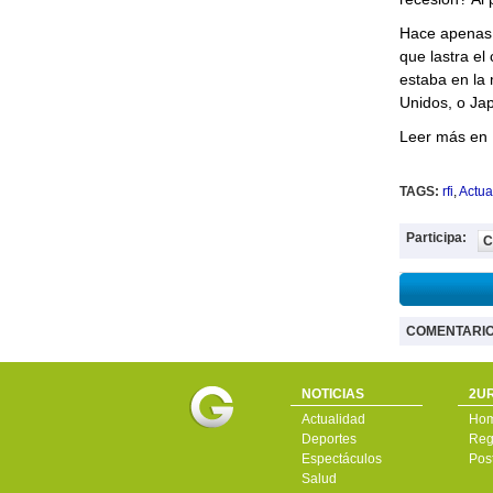
Hace apenas 
que lastra el
estaba en la
Unidos, o Jap
Leer más en
TAGS:
rfi
,
Actua
Participa:
C
COMENTARI
NOTICIAS
2UR
Actualidad
Ho
Deportes
Regí
Espectáculos
Pos
Salud