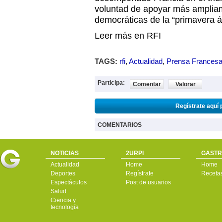
voluntad de apoyar más ampliam
democráticas de la “primavera á
Leer más en RFI
TAGS:
rfi
,
Actualidad
,
Prensa Frances
Participa:
Comentar
Valorar
Regístrate aquí 
COMENTARIOS
NOTICIAS
2URPI
GASTR
Actualidad
Home
Home
Deportes
Regístrate
Receta
Espectáculos
Post de usuarios
Salud
Ciencia y
tecnología