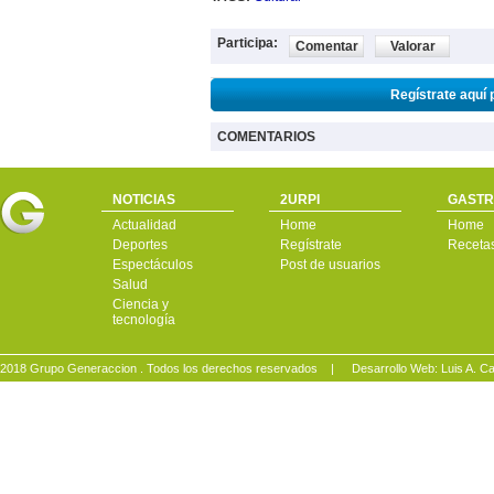
Participa:
Comentar
Valorar
Regístrate aquí 
COMENTARIOS
NOTICIAS
2URPI
GASTR
Actualidad
Home
Home
Deportes
Regístrate
Receta
Espectáculos
Post de usuarios
Salud
Ciencia y
tecnología
2018 Grupo Generaccion . Todos los derechos reservados |
Desarrollo Web: Luis A.