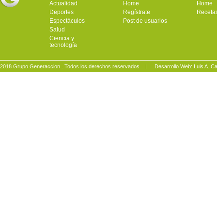
Actualidad
Home
Home
Deportes
Regístrate
Receta
Espectáculos
Post de usuarios
Salud
Ciencia y
tecnología
2018 Grupo Generaccion . Todos los derechos reservados |
Desarrollo Web: Luis A.