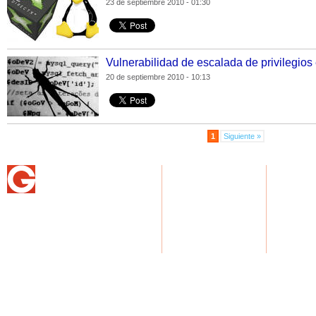
23 de septiembre 2010 - 01:30
Vulnerabilidad de escalada de privilegios 
20 de septiembre 2010 - 10:13
1
Siguiente »
NOTICIAS
USUARIOS G
GASTRON
Home
Home
Home
Actualidad
Regístrate
Recetas
Deportes
Perfil
Artículos
Espectáculos
Internacionales
Ciencia y tecnología
© Copyright Generaccion.com 2011
|
Términos de c