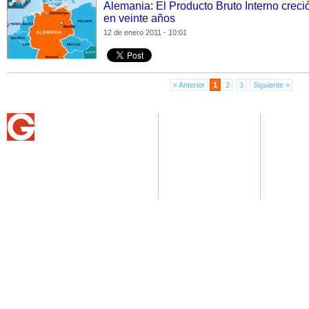
Alemania: El Producto Bruto Interno creció
en veinte años
12 de enero 2011 - 10:01
« Anterior
1
2
3
Siguiente »
NOTICIAS
USUARIOS G
GASTRON
Home
Home
Home
Actualidad
Regístrate
Recetas
Deportes
Perfil
Artículos
Espectáculos
Internacionales
Ciencia y tecnología
© Copyright Generaccion.com 2011
|
Términos de c