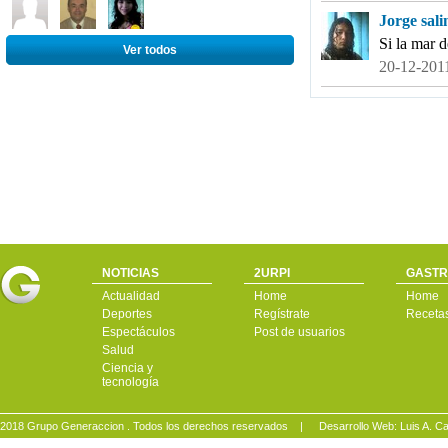
Jorge sali
Si la mar d
Ver todos
20-12-2011
NOTICIAS
2URPI
GASTR
Actualidad
Home
Home
Deportes
Regístrate
Receta
Espectáculos
Post de usuarios
Salud
Ciencia y
tecnología
2018 Grupo Generaccion . Todos los derechos reservados |
Desarrollo Web: Luis A.