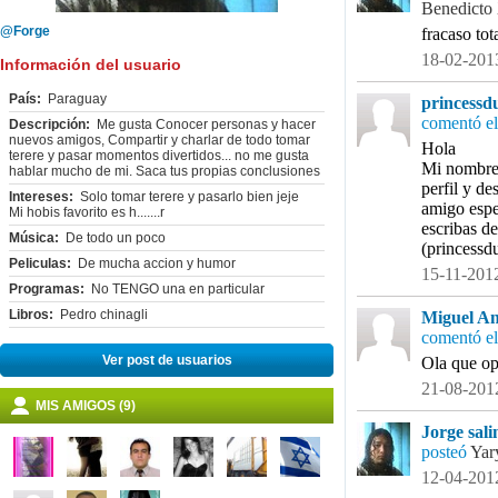
Benedicto
@Forge
fracaso tot
18-02-2013
Información del usuario
País:
Paraguay
princessd
comentó el
Descripción:
Me gusta Conocer personas y hacer
nuevos amigos, Compartir y charlar de todo tomar
Hola
terere y pasar momentos divertidos... no me gusta
Mi nombre 
hablar mucho de mi. Saca tus propias conclusiones
perfil y de
Intereses:
Solo tomar terere y pasarlo bien jeje
amigo espe
Mi hobis favorito es h.......r
escribas de
Música:
De todo un poco
(princessd
Peliculas:
De mucha accion y humor
15-11-2012
Programas:
No TENGO una en particular
Libros:
Pedro chinagli
Miguel An
comentó el
Ver post de usuarios
Ola que op
21-08-2012
MIS AMIGOS (9)
Jorge sali
posteó
Yar
12-04-2012