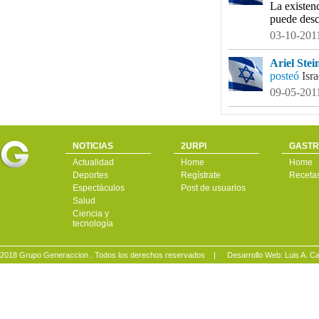
La existenc
puede desc
03-10-2011
Ariel Stein
posteó
Isr
09-05-2011
NOTICIAS
2URPI
GASTR
Actualidad
Home
Home
Deportes
Regístrate
Receta
Espectáculos
Post de usuarios
Salud
Ciencia y
tecnología
2018 Grupo Generaccion . Todos los derechos reservados |
Desarrollo Web: Luis A.