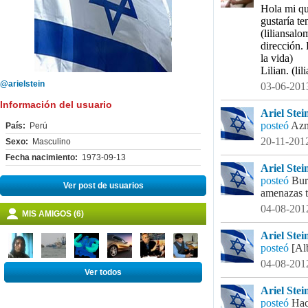
Hola mi que
gustaría te
(liliansal
dirección.
la vida)
Lilian. (l
@arielstein
03-06-2013
Información del usuario
Ariel Stein
posteó
Azn
País:
Perú
20-11-2012
Sexo:
Masculino
Fecha nacimiento:
1973-09-13
Ariel Stein
posteó
Bur
Ver post de usuarios
amenazas t
04-08-2012
MIS AMIGOS (6)
Ariel Stein
posteó
[Al
04-08-2012
Ver todos
Ariel Stein
posteó
Hac