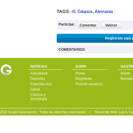
TAGS:
rfi
,
Gitanos
,
Alemania
Participa:
Comentar
Valorar
Regístrate aquí 
COMENTARIOS
NOTICIAS
2URPI
GASTR
Actualidad
Home
Home
Deportes
Regístrate
Receta
Espectáculos
Post de usuarios
Salud
Ciencia y
tecnología
2018 Grupo Generaccion . Todos los derechos reservados |
Desarrollo Web: Luis A.