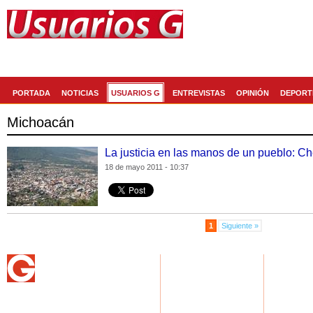
Generaccion.com
La red social de
PORTADA
NOTICIAS
USUARIOS G
ENTREVISTAS
OPINIÓN
DEPORT
Michoacán
La justicia en las manos de un pueblo: C
18 de mayo 2011 - 10:37
1
Siguiente »
NOTICIAS
USUARIOS G
GASTRON
Home
Home
Home
Actualidad
Regístrate
Recetas
Deportes
Perfil
Artículos
Espectáculos