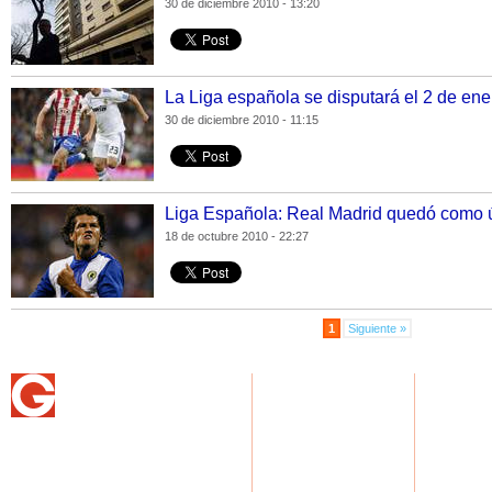
30 de diciembre 2010 - 13:20
La Liga española se disputará el 2 de ene
30 de diciembre 2010 - 11:15
Liga Española: Real Madrid quedó como ú
18 de octubre 2010 - 22:27
1
Siguiente »
NOTICIAS
USUARIOS G
GASTRON
Home
Home
Home
Actualidad
Regístrate
Recetas
Deportes
Perfil
Artículos
Espectáculos
Internacionales
Ciencia y tecnología