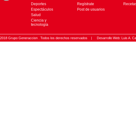
Deportes
Regístrate
Receta
Espectáculos
Post de usuarios
Salud
Ciencia y
tecnología
2018 Grupo Generaccion . Todos los derechos reservados |
Desarrollo Web: Luis A.