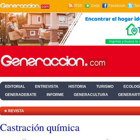
RSS
2urpi
Facebook
Twi
EDITORIAL
ENTREVISTA
HISTORIA
TURISMO
ECOLOGÍ
GENERADEBATE
INFORME
GENERACULTURA
GENERART
HOGAR Y SALUD
REVISTA
Castración química