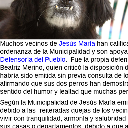
Muchos vecinos de
Jesús María
han calific
ordenanza de
la Municipalidad
y son apoya
Defensoría del Pueblo
.
Fue la propia defen
Beatriz Merino, quien criticó la disposición
habría sido emitida sin previa consulta de l
afirmando que sus dos perros han demostr
sentido del humor y lealtad que muchas pe
Según
la Municipalidad
de Jesús María emit
debido a las “reiteradas quejas de los vec
vivir con tranquilidad, armonía y salubridad 
sus casas o departamentos, debido a que 