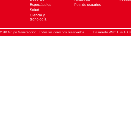
Espectáculos
Post de usuarios
Salud
Ciencia y
tecnología
2018 Grupo Generaccion . Todos los derechos reservados |
Desarrollo Web: Luis A.