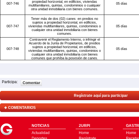
propiedad horizontal, en edificios, viviendas
007-746
05 días
multifamiliares, quintas, condominios
o cualquier
otra unidad inmobiliaria con bienes comunes.
Tener más de dos (02) canes
en predios no
sujetos a propiedad horizontal, en edificios,
007-747
viviendas multifamiliares, quintas, condominios
o
05 días
cualquier otra unidad inmobiliaria con bienes
comunes.
Contravenir el Reglamento Interno,
o infringir el
Acuerdo de
la Junta
de Propietarios,
de predios
sujetos a propiedad horizontal, en edificios,
007-748
05 días
viviendas multifamiliares, quintas, condominios
o
cualquier otra unidad inmobiliaria con bienes
comunes que prohíba la posesión de canes.
Participa:
Comentar
Regístrate aquí para participar
COMENTARIOS
NOTICIAS
2URPI
GASTR
Actualidad
Home
Home
Deportes
Regístrate
Receta