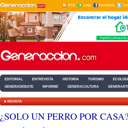
RSS
2urpi
Facebook
Twi
EDITORIAL
ENTREVISTA
HISTORIA
TURISMO
ECOLOGÍ
GENERADEBATE
INFORME
GENERACULTURA
GENERART
HOGAR Y SALUD
REVISTA
¿SOLO UN PERRO POR CASA