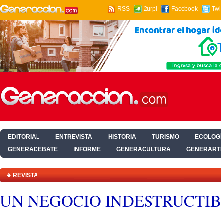
RSS
2urpi
Facebook
Twi
EDITORIAL
ENTREVISTA
HISTORIA
TURISMO
ECOLOGÍ
GENERADEBATE
INFORME
GENERACULTURA
GENERART
HOGAR Y SALUD
REVISTA
UN NEGOCIO INDESTRUCTI