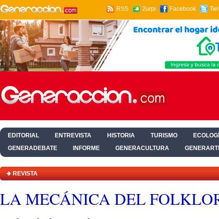
RSS
2urpi
Facebook
Twi
EDITORIAL
ENTREVISTA
HISTORIA
TURISMO
ECOLOGÍ
GENERADEBATE
INFORME
GENERACULTURA
GENERART
HOGAR Y SALUD
REVISTA
LA MECÁNICA DEL FOLKLO