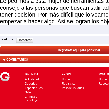
Le pedimos a esta mujer de herramientas t
consejo a las personas que buscan salir ad
tener decisión. Por más difícil que lo veam
empezar a hacer algo. Así se logran los obje
Participa:
Comentar
Regístrate aquí para participar
COMENTARIOS
NOTICIAS
2URPI
GASTR
Actualidad
Home
Home
Deportes
Regístrate
Receta
Espectáculos
Post de usuarios
Salud
Ciencia y
tecnología