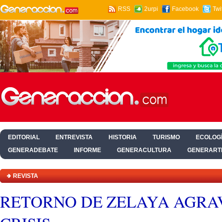
RSS
2urpi
Facebook
Twi
EDITORIAL
ENTREVISTA
HISTORIA
TURISMO
ECOLOGÍ
GENERADEBATE
INFORME
GENERACULTURA
GENERART
HOGAR Y SALUD
REVISTA
RETORNO DE ZELAYA AGRA