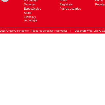
Actualidad
Home
Home
Deportes
Regístrate
Receta
Espectáculos
Post de usuarios
Salud
Ciencia y
tecnología
2018 Grupo Generaccion . Todos los derechos reservados |
Desarrollo Web: Luis A.