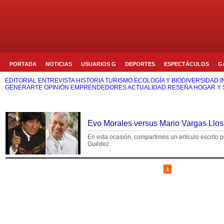
PORTADA
NOTICIAS
USUARIOS G
DEPORTES
ESPECTÁCULOS
G
EDITORIAL
ENTREVISTA
HISTORIA
TURISMO
ECOLOGÍA Y BIODIVERSIDAD
I
GENERARTE
OPINIÓN
EMPRENDEDORES
ACTUALIDAD
RESEÑA
HOGAR Y 
Evo Morales versus Mario Vargas Llo
En esta ocasión, compartimos un artículo escrito 
Guédez.
1