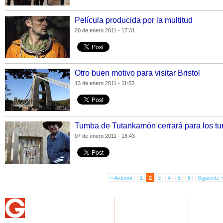
Película producida por la multitud
20 de enero 2011 - 17:31
Otro buen motivo para visitar Bristol
13 de enero 2011 - 11:52
Tumba de Tutankamón cerrará para los tur
07 de enero 2011 - 16:43
« Anterior
1
2
3
4
5
6
Siguiente 
NOTICIAS
USUARIOS G
GASTRON
Home
Home
Home
Actualidad
Regístrate
Recetas