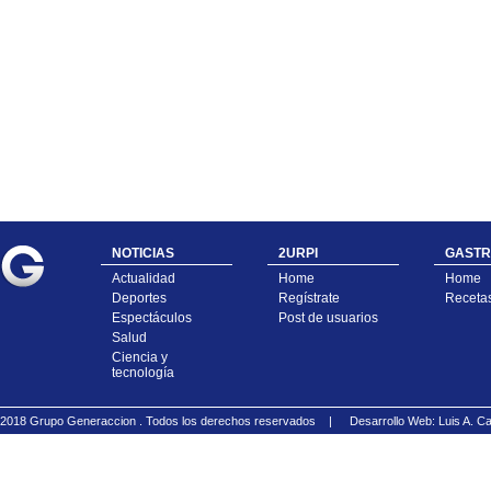
NOTICIAS
2URPI
GASTR
Actualidad
Home
Home
Deportes
Regístrate
Receta
Espectáculos
Post de usuarios
Salud
Ciencia y
tecnología
2018 Grupo Generaccion . Todos los derechos reservados |
Desarrollo Web: Luis A.