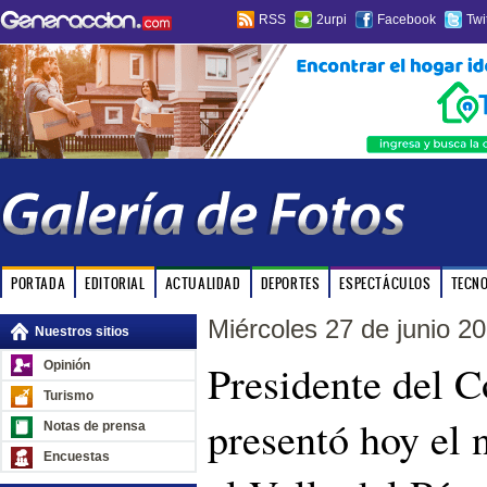
RSS
2urpi
Facebook
Twi
PORTADA
EDITORIAL
ACTUALIDAD
DEPORTES
ESPECTÁCULOS
TECN
Miércoles 27 de junio 2
Nuestros sitios
Presidente del C
Opinión
Turismo
presentó hoy el 
Notas de prensa
Encuestas