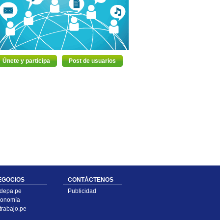
Únete y participa
Post de usuarios
EGOCIOS
CONTÁCTENOS
depa.pe
Publicidad
onomía
trabajo.pe