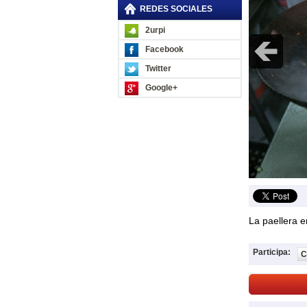
REDES SOCIALES
2urpi
Facebook
Twitter
Google+
La paellera e
Participa:
C