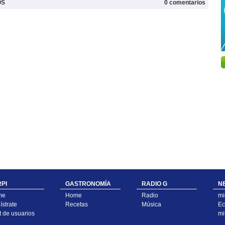
OS
0 comentarios
PI
GASTRONOMÍA
RADIO G
N
me
Home
Radio
mi
strate
Recetas
Música
Ec
t de usuarios
mi