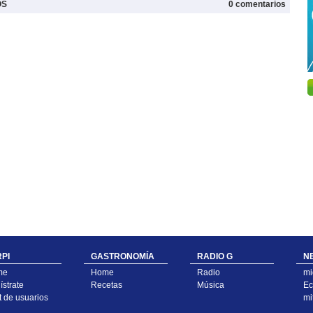
OS
0 comentarios
PI
GASTRONOMÍA
RADIO G
N
me
Home
Radio
mi
strate
Recetas
Música
Ec
t de usuarios
mi