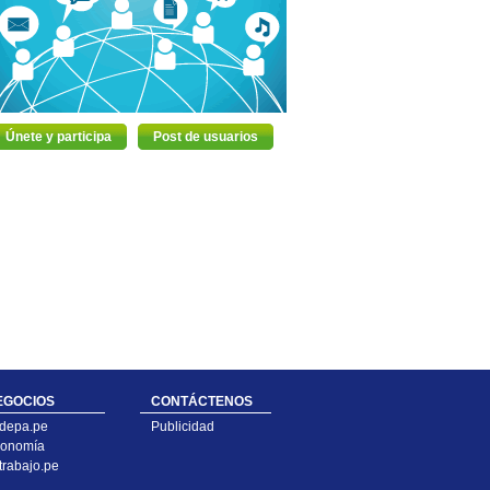
Únete y participa
Post de usuarios
EGOCIOS
CONTÁCTENOS
depa.pe
Publicidad
onomía
trabajo.pe