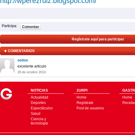
http://wperezruiz.blogspot.com/
Participa:
Comentar
Regístrate aquí para participar
COMENTARIOS
ositos
excelente articulo
28 de octubre 2010
NOTICIAS
2URPI
GASTR
Actualidad
Home
Home
Deportes
Regístrate
Receta
Espectáculos
Post de usuarios
Salud
Ciencia y
tecnología