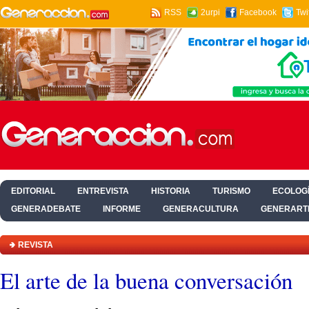
RSS
2urpi
Facebook
Twi
EDITORIAL
ENTREVISTA
HISTORIA
TURISMO
ECOLOGÍ
GENERADEBATE
INFORME
GENERACULTURA
GENERART
HOGAR Y SALUD
REVISTA
El arte de la buena conversación