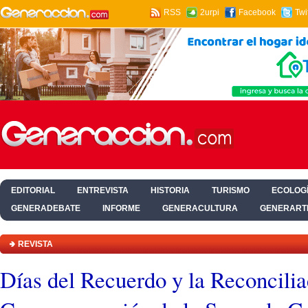
RSS
2urpi
Facebook
Twi
EDITORIAL
ENTREVISTA
HISTORIA
TURISMO
ECOLOGÍ
GENERADEBATE
INFORME
GENERACULTURA
GENERART
HOGAR Y SALUD
REVISTA
Días del Recuerdo y la Reconcilia