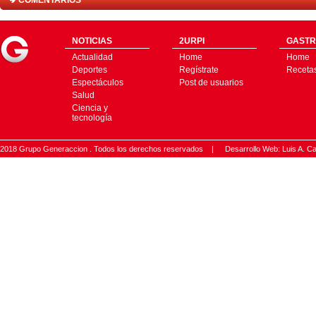
COMENTARIOS
NOTICIAS
2URPI
GASTR
Actualidad
Home
Home
Deportes
Regístrate
Receta
Espectáculos
Post de usuarios
Salud
Ciencia y
tecnología
2018 Grupo Generaccion . Todos los derechos reservados |
Desarrollo Web: Luis A.