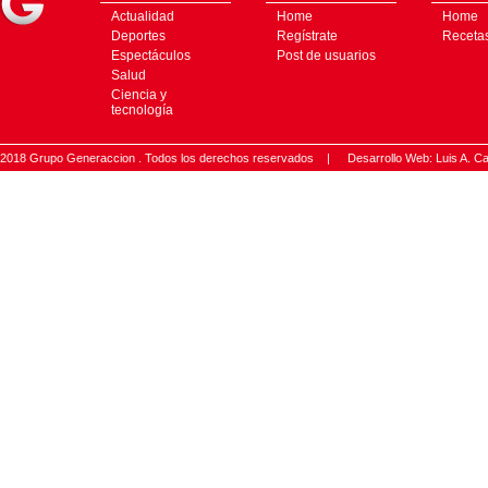
Actualidad
Home
Home
Deportes
Regístrate
Receta
Espectáculos
Post de usuarios
Salud
Ciencia y
tecnología
2018 Grupo Generaccion . Todos los derechos reservados |
Desarrollo Web: Luis A.