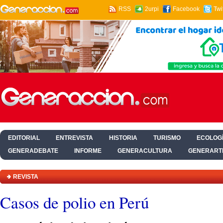
RSS
2urpi
Facebook
Twi
EDITORIAL
ENTREVISTA
HISTORIA
TURISMO
ECOLOGÍ
GENERADEBATE
INFORME
GENERACULTURA
GENERART
HOGAR Y SALUD
REVISTA
Casos de polio en Perú