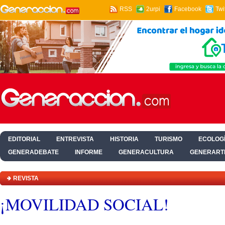
RSS
2urpi
Facebook
Twi
EDITORIAL
ENTREVISTA
HISTORIA
TURISMO
ECOLOGÍ
GENERADEBATE
INFORME
GENERACULTURA
GENERART
HOGAR Y SALUD
REVISTA
¡MOVILIDAD SOCIAL!