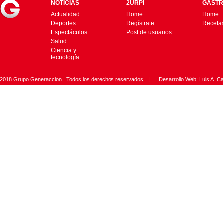
NOTICIAS
2URPI
GASTR
Actualidad
Home
Home
Deportes
Regístrate
Receta
Espectáculos
Post de usuarios
Salud
Ciencia y
tecnología
2018 Grupo Generaccion . Todos los derechos reservados |
Desarrollo Web: Luis A.