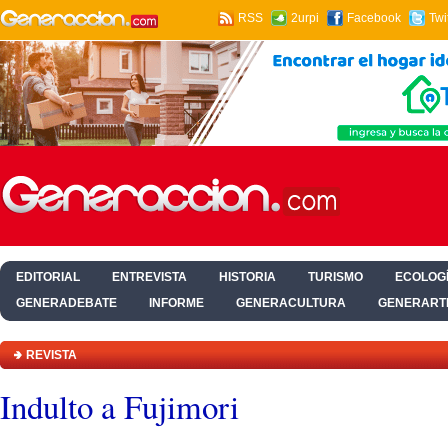
RSS
2urpi
Facebook
Twi
EDITORIAL
ENTREVISTA
HISTORIA
TURISMO
ECOLOGÍ
GENERADEBATE
INFORME
GENERACULTURA
GENERART
HOGAR Y SALUD
REVISTA
Indulto a Fujimori