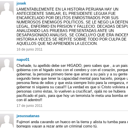
josek
LAMENTABLEMENTE EN LA HISTORIA PERUANA HAY UN
ANTECEDENTE SIMILAR, EL PRESIDENTE LEGUIA FUE
ENCARCELADO POR DELITOS ENROSTRADOS POR SUS
NUMEROSOS ENEMIGOS POLITICOS, SE LE NEGO LA DEFE
LEGAL, ENFERMO EN PRISION Y FALLECIO. DECADAS DESP
ANALIZANDO LAS PRUEBAS PRESENTADAS ANTE UN
DESAPASIONADO ANALISIS, SE CONCLUYO QUE ERA INOCEN
HISTORIA A VECES SE REPITE SOBRE TODO POR CULPA DE
AQUELLOS QUE NO APRENDEN LA LECCION.
16 de junio 2011
napo01
Chehade, tu apellido debe ser HIGADO, pero sabes que , a un pais
gobierna con el higado sino con el cerebro y con el corazón, porqu
gobernar, la persona primero tiene que amar a su país y a su gente
segundo tiene que tener la capacidad mental para hacerlo, porque 
persona llena de odios y que esta siempre listo para la venganza, 
gobernar ni siquiera su casa!!! La verdad es que si Cristo volviera a 
personas como éstas, lo vuelven a crucificar!, ojalá no se hubiera
pacificado el país, para que hoy un terrorista le meta una bomba e
con él adentro!!
17 de junio 2011
jesussatanas
Fujimori anda cavando un hueco en la tierra y alista tu tumba para 
borregos vayan a rezar ante un criminal como tú.