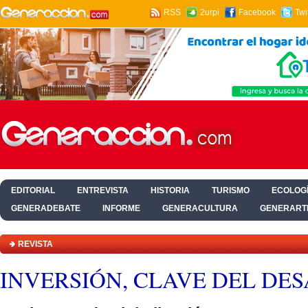
RSS
2urpi
Facebook
Twi
EDITORIAL
ENTREVISTA
HISTORIA
TURISMO
ECOLOGÍ
GENERADEBATE
INFORME
GENERACULTURA
GENERART
HOGAR Y SALUD
REVISTA
INVERSIÓN, CLAVE DEL DE