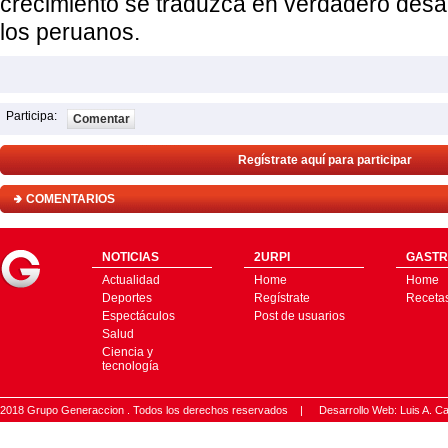
crecimiento se traduzca en verdadero desar
los peruanos.
Participa:
Comentar
Regístrate aquí para participar
COMENTARIOS
NOTICIAS
2URPI
GASTR
Actualidad
Home
Home
Deportes
Regístrate
Receta
Espectáculos
Post de usuarios
Salud
Ciencia y
tecnología
2018 Grupo Generaccion . Todos los derechos reservados |
Desarrollo Web: Luis A.