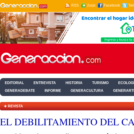
RSS
2urpi
Facebook
Twi
EDITORIAL
ENTREVISTA
HISTORIA
TURISMO
ECOLOGÍ
GENERADEBATE
INFORME
GENERACULTURA
GENERART
HOGAR Y SALUD
REVISTA
EL DEBILITAMIENTO DEL C