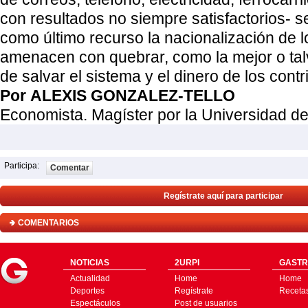
con resultados no siempre satisfactorios- s
como último recurso la nacionalización de 
amenacen con quebrar, como la mejor o tal
de salvar el sistema y el dinero de los cont
Por
ALEXIS GONZALEZ-TELLO
Economista. Magíster por la Universidad d
Participa:
Comentar
Regístrate aquí para participar
COMENTARIOS
NOTICIAS
2URPI
GASTR
Actualidad
Home
Home
Deportes
Regístrate
Receta
Espectáculos
Post de usuarios