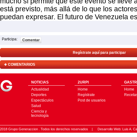
mucho si permite que este evento se lleve 
está previsto, más allá de lo que los actore
puedan expresar. El futuro de Venezuela es
Participa:
Comentar
Regístrate aquí para participar
COMENTARIOS
NOTICIAS
2URPI
GASTR
Actualidad
Home
Home
Deportes
Regístrate
Receta
Espectáculos
Post de usuarios
Salud
Ciencia y
tecnología
2018 Grupo Generaccion . Todos los derechos reservados |
Desarrollo Web: Luis A.