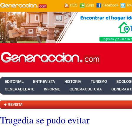
RSS
2urpi
Facebook
Twi
EDITORIAL
ENTREVISTA
HISTORIA
TURISMO
ECOLOGÍ
GENERADEBATE
INFORME
GENERACULTURA
GENERART
HOGAR Y SALUD
REVISTA
Tragedia se pudo evitar