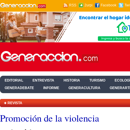
RSS
2urpi
Facebook
Twi
EDITORIAL
ENTREVISTA
HISTORIA
TURISMO
ECOLOGÍ
GENERADEBATE
INFORME
GENERACULTURA
GENERART
HOGAR Y SALUD
REVISTA
Promoción de la violencia