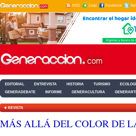
RSS
2urpi
Facebook
Twi
EDITORIAL
ENTREVISTA
HISTORIA
TURISMO
ECOLOGÍ
GENERADEBATE
INFORME
GENERACULTURA
GENERART
HOGAR Y SALUD
REVISTA
MÁS ALLÁ DEL COLOR DE LA