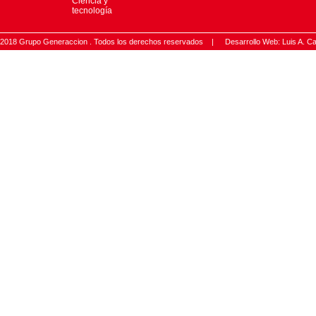
Ciencia y
tecnología
2018 Grupo Generaccion . Todos los derechos reservados |
Desarrollo Web: Luis A.