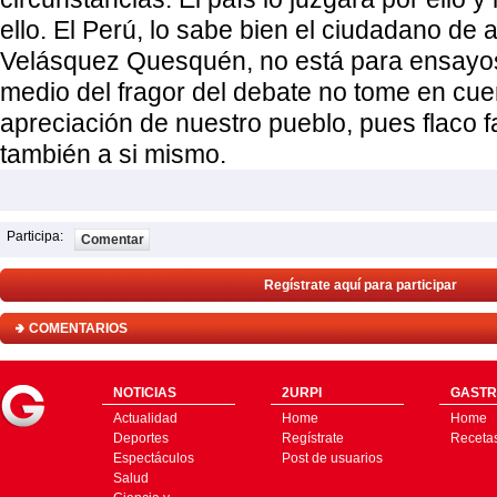
ello. El Perú, lo sabe bien el ciudadano de 
Velásquez Quesquén, no está para ensayos
medio del fragor del debate no tome en cue
apreciación de nuestro pueblo, pues flaco f
también a si mismo.
Participa:
Comentar
Regístrate aquí para participar
COMENTARIOS
NOTICIAS
2URPI
GASTR
Actualidad
Home
Home
Deportes
Regístrate
Receta
Espectáculos
Post de usuarios
Salud