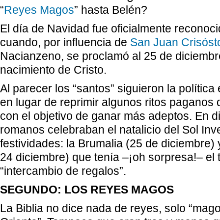
“
Reyes Magos
” hasta Belén?
El día de Navidad fue oficialmente reconoc
cuando, por influencia de
San Juan Crisós
Nacianzeno, se proclamó al 25 de diciembr
nacimiento de Cristo.
Al parecer los “santos” siguieron la polític
en lugar de reprimir algunos ritos paganos
con el objetivo de ganar más adeptos. En d
romanos celebraban el natalicio del Sol Inv
festividades: la Brumalia (25 de diciembre) y
24 diciembre) que tenía –¡oh sorpresa!– el t
“intercambio de regalos”.
SEGUNDO: LOS REYES MAGOS
La Biblia no dice nada de reyes, solo “mago