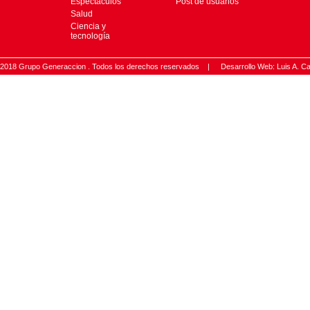
Espectáculos
Post de usuarios
Salud
Ciencia y
tecnología
2018 Grupo Generaccion . Todos los derechos reservados |
Desarrollo Web: Luis A.