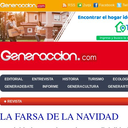
RSS
2urpi
Facebook
Twi
EDITORIAL
ENTREVISTA
HISTORIA
TURISMO
ECOLOGÍ
GENERADEBATE
INFORME
GENERACULTURA
GENERART
HOGAR Y SALUD
REVISTA
LA FARSA DE LA NAVIDAD