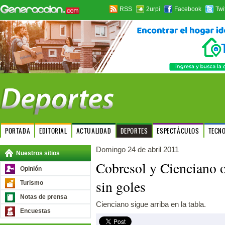
RSS
2urpi
Facebook
Twi
PORTADA
EDITORIAL
ACTUALIDAD
DEPORTES
ESPECTÁCULOS
TECN
Domingo 24 de abril 2011
Nuestros sitios
Cobresol y Cienciano o
Opinión
sin goles
Turismo
Notas de prensa
Cienciano sigue arriba en la tabla.
Encuestas