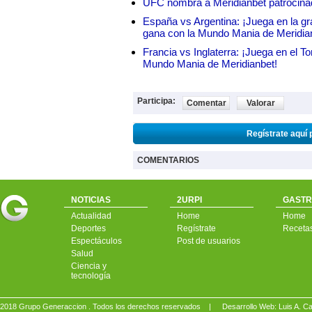
UFC nombra a Meridianbet patrocinado
España vs Argentina: ¡Juega en la gra
gana con la Mundo Mania de Meridia
Francia vs Inglaterra: ¡Juega en el T
Mundo Mania de Meridianbet!
Participa:
Comentar
Valorar
Regístrate aquí 
COMENTARIOS
NOTICIAS
2URPI
GASTR
Actualidad
Home
Home
Deportes
Regístrate
Receta
Espectáculos
Post de usuarios
Salud
Ciencia y
tecnología
2018 Grupo Generaccion . Todos los derechos reservados |
Desarrollo Web: Luis A.