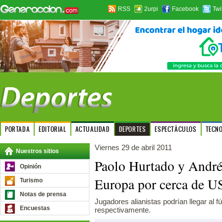
RSS
2urpi
Facebook
Twi
PORTADA
EDITORIAL
ACTUALIDAD
DEPORTES
ESPECTÁCULOS
TECN
Viernes 29 de abril 2011
Nuestros sitios
Paolo Hurtado y André 
Opinión
Europa por cerca de U
Turismo
Notas de prensa
Jugadores alianistas podrían llegar al f
Encuestas
respectivamente.