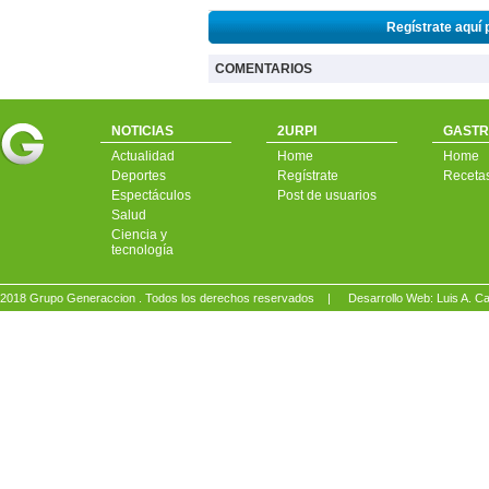
Regístrate aquí 
COMENTARIOS
NOTICIAS
2URPI
GASTR
Actualidad
Home
Home
Deportes
Regístrate
Receta
Espectáculos
Post de usuarios
Salud
Ciencia y
tecnología
2018 Grupo Generaccion . Todos los derechos reservados |
Desarrollo Web: Luis A.