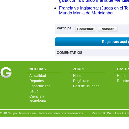
gana con la Mundo Mania de Meridia
Francia vs Inglaterra: ¡Juega en el T
Mundo Mania de Meridianbet!
Participa:
Comentar
Valorar
Regístrate aquí 
COMENTARIOS
NOTICIAS
2URPI
GASTR
Actualidad
Home
Home
Deportes
Regístrate
Receta
Espectáculos
Post de usuarios
Salud
Ciencia y
tecnología
2018 Grupo Generaccion . Todos los derechos reservados |
Desarrollo Web: Luis A.