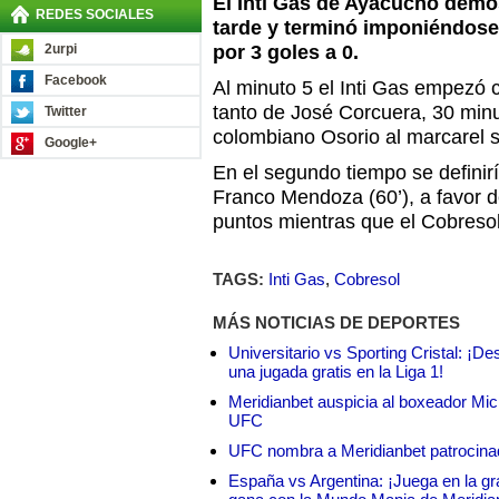
El Inti Gas de Ayacucho demo
REDES SOCIALES
tarde y terminó imponiéndos
2urpi
por 3 goles a 0.
Facebook
Al minuto 5 el Inti Gas empezó 
tanto de José Corcuera, 30 minu
Twitter
colombiano Osorio al marcarel s
Google+
En el segundo tiempo se definiría
Franco Mendoza (60’), a favor d
puntos mientras que el Cobreso
TAGS:
Inti Gas
,
Cobresol
MÁS NOTICIAS DE DEPORTES
Universitario vs Sporting Cristal: ¡D
una jugada gratis en la Liga 1!
Meridianbet auspicia al boxeador Micha
UFC
UFC nombra a Meridianbet patrocinado
España vs Argentina: ¡Juega en la gra