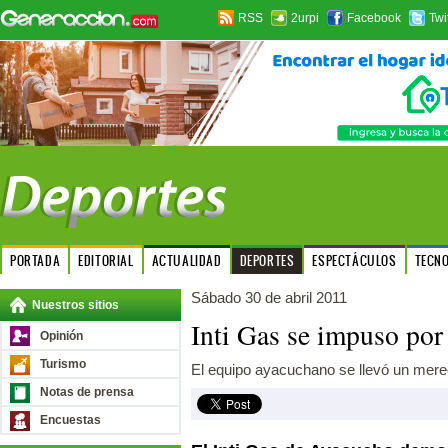
RSS
2urpi
Facebook
Twi
PORTADA
EDITORIAL
ACTUALIDAD
DEPORTES
ESPECTÁCULOS
TECN
Sábado 30 de abril 2011
Nuestros sitios
Inti Gas se impuso por
Opinión
Turismo
El equipo ayacuchano se llevó un merec
Notas de prensa
Encuestas