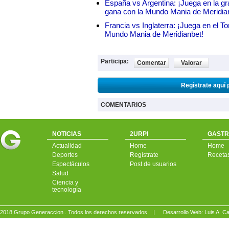
España vs Argentina: ¡Juega en la gra
gana con la Mundo Mania de Meridia
Francia vs Inglaterra: ¡Juega en el T
Mundo Mania de Meridianbet!
Participa:
Comentar
Valorar
Regístrate aquí 
COMENTARIOS
NOTICIAS
2URPI
GASTR
Actualidad
Home
Home
Deportes
Regístrate
Receta
Espectáculos
Post de usuarios
Salud
Ciencia y
tecnología
2018 Grupo Generaccion . Todos los derechos reservados |
Desarrollo Web: Luis A.