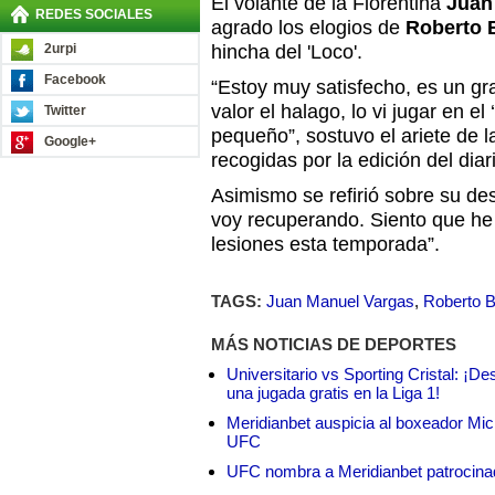
El volante de la Fiorentina
Juan
REDES SOCIALES
agrado los elogios de
Roberto 
2urpi
hincha del 'Loco'.
Facebook
“Estoy muy satisfecho, es un gr
valor el halago, lo vi jugar en e
Twitter
pequeño”, sostuvo el ariete de l
Google+
recogidas por la edición del dia
Asimismo se refirió sobre su d
voy recuperando. Siento que he
lesiones esta temporada”.
TAGS:
Juan Manuel Vargas
,
Roberto B
MÁS NOTICIAS DE DEPORTES
Universitario vs Sporting Cristal: ¡D
una jugada gratis en la Liga 1!
Meridianbet auspicia al boxeador Micha
UFC
UFC nombra a Meridianbet patrocinado