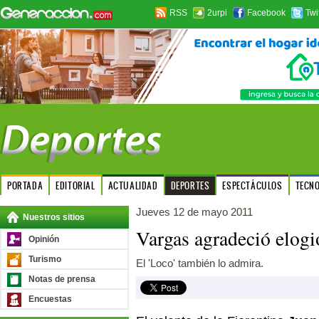
RSS
2urpi
Facebook
Twi
PORTADA
EDITORIAL
ACTUALIDAD
DEPORTES
ESPECTÁCULOS
TECN
Jueves 12 de mayo 2011
Nuestros sitios
Vargas agradeció elog
Opinión
Turismo
El 'Loco' también lo admira.
Notas de prensa
Encuestas