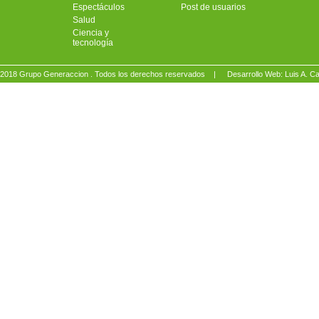
Espectáculos
Post de usuarios
Salud
Ciencia y
tecnología
2018 Grupo Generaccion . Todos los derechos reservados |
Desarrollo Web: Luis A.