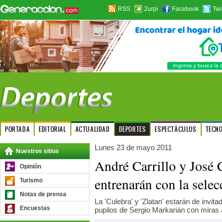
RSS
2urpi
Facebook
Twi
PORTADA
EDITORIAL
ACTUALIDAD
DEPORTES
ESPECTÁCULOS
TECN
Lunes 23 de mayo 2011
Nuestros sitios
André Carrillo y José 
Opinión
entrenarán con la sele
Turismo
Notas de prensa
La 'Culebra' y 'Zlatan' estarán de invit
Encuestas
pupilos de Sergio Markarián con miras a