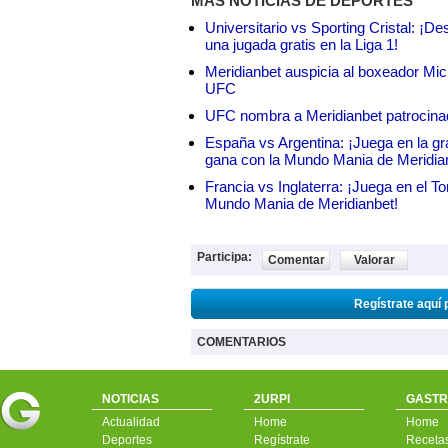
MÁS NOTICIAS DE DEPORTES
Universitario vs Sporting Cristal: ¡D
una jugada gratis en la Liga 1!
Meridianbet auspicia al boxeador Micha
UFC
UFC nombra a Meridianbet patrocinado
España vs Argentina: ¡Juega en la gra
gana con la Mundo Mania de Meridia
Francia vs Inglaterra: ¡Juega en el T
Mundo Mania de Meridianbet!
Participa:
Comentar
Valorar
Regístrate aquí 
COMENTARIOS
NOTICIAS
2URPI
GASTR
Actualidad
Home
Home
Deportes
Regístrate
Receta