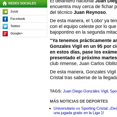
El delantero nacional
Juan Dieg
REDES SOCIALES
encuentra muy cerca de fichar 
2urpi
del técnico
Juan Reynoso
.
Facebook
De esta manera, el 'Lobo' ya ten
con el equipo celeste por lo que
Twitter
bajopontino en la segunda mitad
Google+
"Ya tenemos prácticamente ar
Gonzales Vigil en un 95 por c
en estos días, pase los exám
presentado el próximo martes
club rimense, Juan Carlos Oblit
De esta manera, Gonzales Vigil 
Cristal tras saberse de la llega
TAGS:
Juan Diego Gonzáles Vigil
,
Spor
MÁS NOTICIAS DE DEPORTES
Universitario vs Sporting Cristal: ¡D
una jugada gratis en la Liga 1!