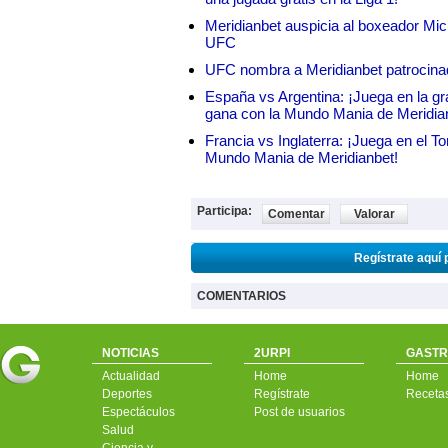
Meridianbet auspicia al boxeador Micha
UFC
UFC nombra a Meridianbet patrocinado
España vs Argentina: ¡Juega en la gra
gana con la Mundo Mania de Meridia
Francia vs Inglaterra: ¡Juega en el T
Mundo Mania de Meridianbet!
Participa:
Comentar
Valorar
Regístrate aquí 
COMENTARIOS
NOTICIAS
2URPI
GASTR
Actualidad
Home
Home
Deportes
Regístrate
Receta
Espectáculos
Post de usuarios
Salud