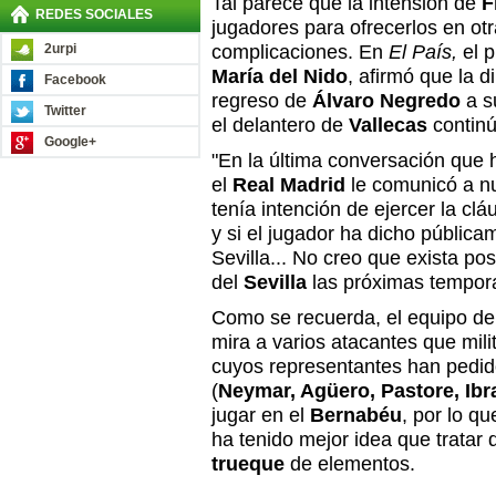
Tal parece que la intensión de
F
REDES SOCIALES
jugadores para ofrecerlos en ot
2urpi
complicaciones. En
El País,
el p
María del Nido
, afirmó que la d
Facebook
regreso de
Álvaro Negredo
a s
Twitter
el delantero de
Vallecas
contin
Google+
"En la última conversación que h
el
Real Madrid
le comunicó a nu
tenía intención de ejercer la cl
y si el jugador ha dicho pública
Sevilla... No creo que exista po
del
Sevilla
las próximas tempor
Como se recuerda, el equipo d
mira a varios atacantes que mil
cuyos representantes han pedid
(
Neymar, Agüero, Pastore, Ib
jugar en el
Bernabéu
, por lo q
ha tenido mejor idea que tratar d
trueque
de elementos.