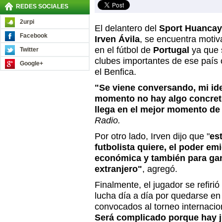
REDES SOCIALES
2urpi
El delantero del
Sport Huanca
Facebook
Irven Ávila
, se encuentra motiva
en el fútbol de
Portugal
ya que s
Twitter
clubes importantes de ese país 
Google+
el Benfica.
"Se viene conversando, mi idea
momento no hay algo concret
llega en el mejor momento de 
Radio.
Por otro lado, Irven dijo que "
es
futbolista quiere, el poder emi
económica y también para ga
extranjero"
, agregó.
Finalmente, el jugador se refirió
lucha día a día por quedarse en 
convocados al torneo internacio
Será complicado porque hay 