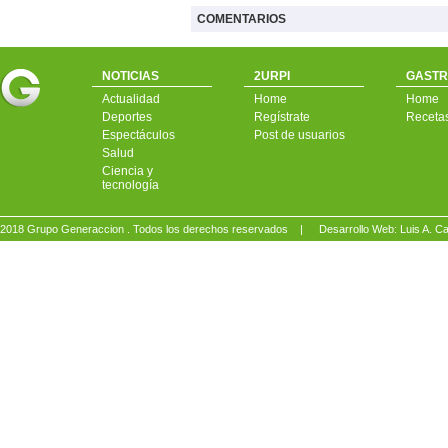
COMENTARIOS
NOTICIAS
2URPI
GASTR
Actualidad
Home
Home
Deportes
Regístrate
Receta
Espectáculos
Post de usuarios
Salud
Ciencia y
tecnología
2018 Grupo Generaccion . Todos los derechos reservados |
Desarrollo Web: Luis A.