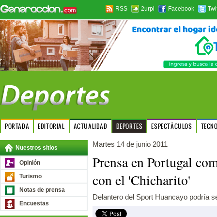
RSS
2urpi
Facebook
Twi
PORTADA
EDITORIAL
ACTUALIDAD
DEPORTES
ESPECTÁCULOS
TECN
Martes 14 de junio 2011
Nuestros sitios
Prensa en Portugal com
Opinión
con el 'Chicharito'
Turismo
Notas de prensa
Delantero del Sport Huancayo podría se
Encuestas