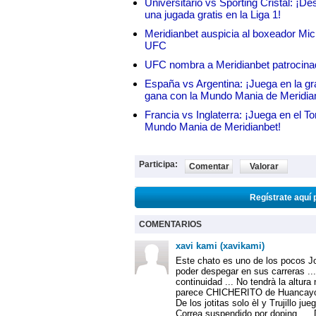
Universitario vs Sporting Cristal: ¡D
una jugada gratis en la Liga 1!
Meridianbet auspicia al boxeador Micha
UFC
UFC nombra a Meridianbet patrocinado
España vs Argentina: ¡Juega en la gra
gana con la Mundo Mania de Meridia
Francia vs Inglaterra: ¡Juega en el T
Mundo Mania de Meridianbet!
Participa:
Comentar
Valorar
Regístrate aquí 
COMENTARIOS
xavi kami (xavikami)
Este chato es uno de los pocos Jo
poder despegar en sus carreras ..
continuidad ... No tendrà la altura
parece CHICHERITO de Huancayo .
De los jotitas solo èl y Trujillo ju
Correa suspendido por doping ....