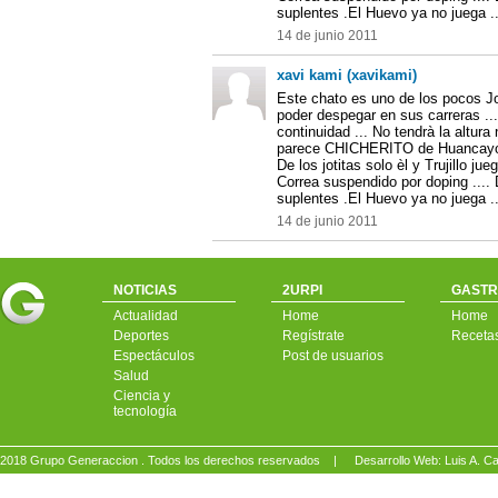
suplentes .El Huevo ya no juega .
14 de junio 2011
xavi kami (xavikami)
Este chato es uno de los pocos Jo
poder despegar en sus carreras ..
continuidad ... No tendrà la altura
parece CHICHERITO de Huancayo .
De los jotitas solo èl y Trujillo ju
Correa suspendido por doping ....
suplentes .El Huevo ya no juega .
14 de junio 2011
NOTICIAS
2URPI
GASTR
Actualidad
Home
Home
Deportes
Regístrate
Receta
Espectáculos
Post de usuarios
Salud
Ciencia y
tecnología
2018 Grupo Generaccion . Todos los derechos reservados |
Desarrollo Web: Luis A.