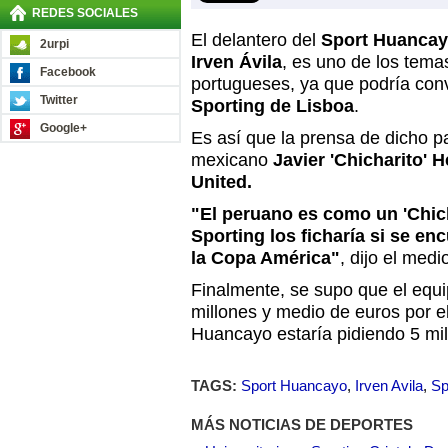
REDES SOCIALES
El delantero del
Sport Huanca
2urpi
Irven Ávila
, es uno de los tema
Facebook
portugueses, ya que podría conv
Twitter
Sporting de Lisboa
.
Google+
Es así que la prensa de dicho p
mexicano
Javier 'Chicharito'
United.
"El peruano es como un 'Chic
Sporting los ficharía si se enc
la Copa América"
, dijo el med
Finalmente, se supo que el equi
millones y medio de euros por el
Huancayo estaría pidiendo 5 mil
TAGS:
Sport Huancayo
,
Irven Avila
,
Sp
MÁS NOTICIAS DE DEPORTES